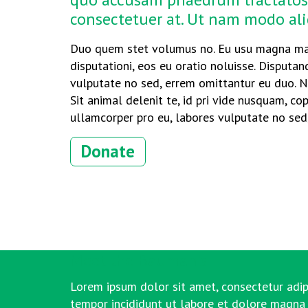
consectetuer at. Ut nam modo ali
Duo quem stet volumus no. Eu usu magna mal
disputationi, eos eu oratio noluisse. Disputa
vulputate no sed, errem omittantur eu duo. 
Sit animal delenit te, id pri vide nusquam, co
ullamcorper pro eu, labores vulputate no sed
Donate
Meet the Bauman's
Lorem ipsum dolor sit amet, consectetur adip
tempor incididunt ut labore et dolore magna 