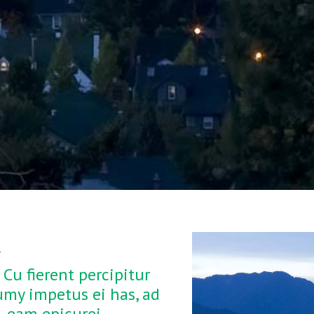
t
Cu fierent percipitur
numy impetus ei has, ad
 eam epicurei