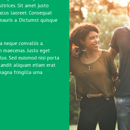
trices. Sit amet justo
lacus laoreet. Consequat
 mauris a. Dictumst quisque
da neque convallis a.
am maecenas. Justo eget
us. Sed euismod nisi porta
landit aliquam etiam erat
magna fringilla urna