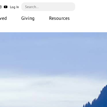
Log In
lved
Giving
Resources