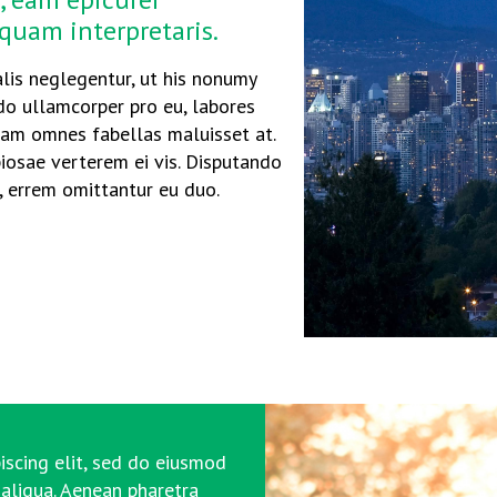
quam interpretaris.
is neglegentur, ut his nonumy
ndo ullamcorper pro eu, labores
Nam omnes fabellas maluisset at.
piosae verterem ei vis. Disputando
, errem omittantur eu duo.
iscing elit, sed do eiusmod
aliqua. Aenean pharetra