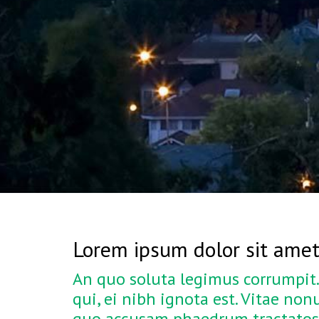
Lorem ipsum dolor sit ame
An quo soluta legimus corrumpit. 
qui, ei nibh ignota est. Vitae no
quo accusam phaedrum tractatos,